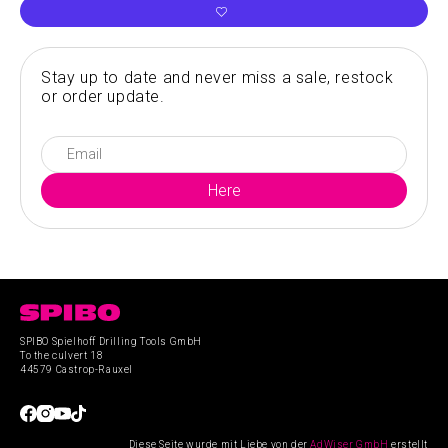
Stay up to date and never miss a sale, restock
or order update.
SPIBO Spielhoff Drilling Tools GmbH
To the culvert 18
44579 Castrop-Rauxel
Diese Seite wurde mit Liebe von der
AdWiser GmbH
erstellt