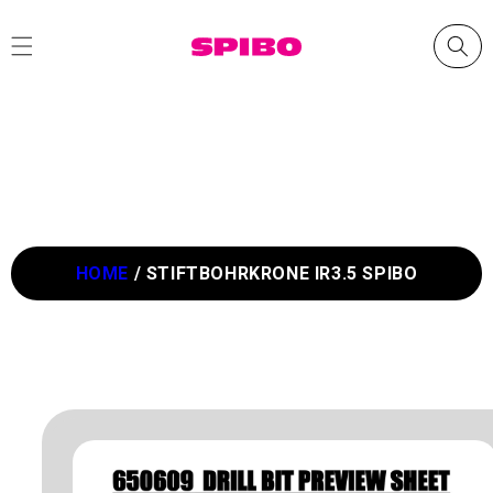
Skip to
content
HOME
/
STIFTBOHRKRONE IR3.5 SPIBO
Skip to
product
information