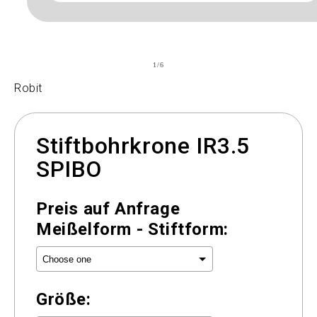
of
1
/
6
Robit
Stiftbohrkrone IR3.5
SPIBO
Preis auf Anfrage
Meißelform - Stiftform:
Größe: