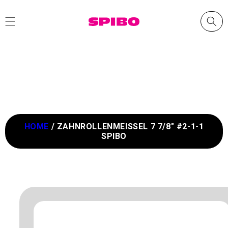
Direkt
zum
Inhalt
HOME
/
ZAHNROLLENMEISSEL 7 7/8" #2-1-1 S
PIBO
oduktinformationen
ingen