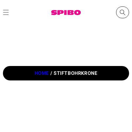
Direkt
zum
Inhalt
HOME
/
STIFTBOHRKRONE