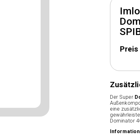
Iml
Dom
SPI
Preis
Zusätzl
Der Super
D
Außenkompon
eine zusätzl
gewährleiste
Dominator 40
Informatio