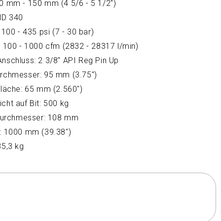
0 mm - 150 mm (4 5/6 - 5 1/2")
DHD 340
 100 - 435 psi (7 - 30 bar)
: 100 - 1000 cfm (2832 - 28317 l/min)
nschluss: 2 3/8" API Reg Pin Up
rchmesser: 95 mm (3.75")
fläche: 65 mm (2.560")
cht auf Bit: 500 kg
 Durchmesser: 108 mm
: 1000 mm (39.38")
35,3 kg