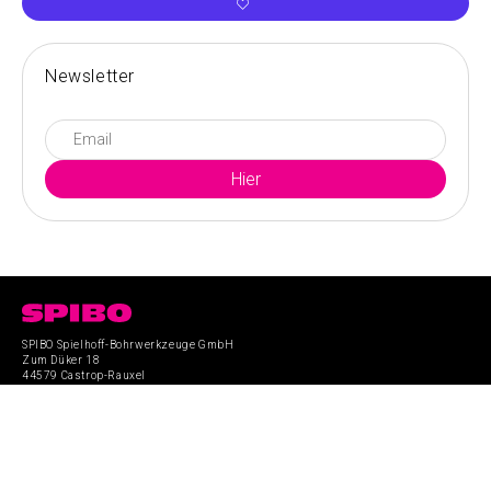
Newsletter
SPIBO Spielhoff-Bohrwerkzeuge GmbH
Zum Düker 18
44579 Castrop-Rauxel
Diese Seite wurde mit Liebe von der
AdWiser GmbH
erstellt