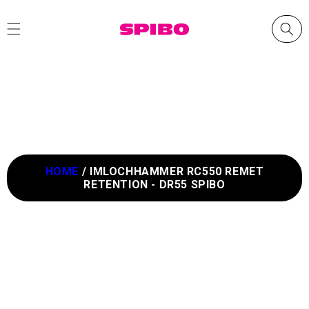
Direkt
zum
Inhalt
HOME
/
IMLOCHHAMMER RC550 REMET
RETENTION - DR55 SPIBO
oduktinformationen
ingen