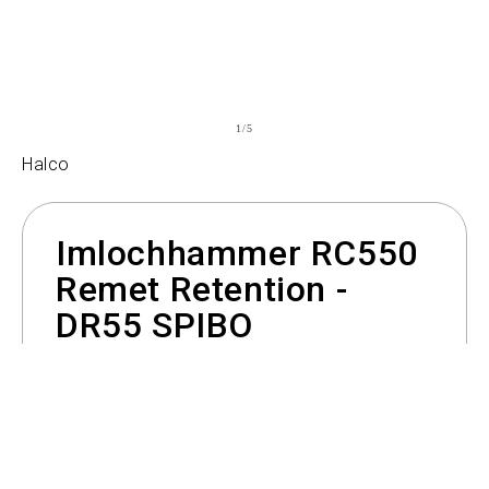
von
1
/
5
Halco
Imlochhammer RC550
Remet Retention -
DR55 SPIBO
Preis auf Anfrage