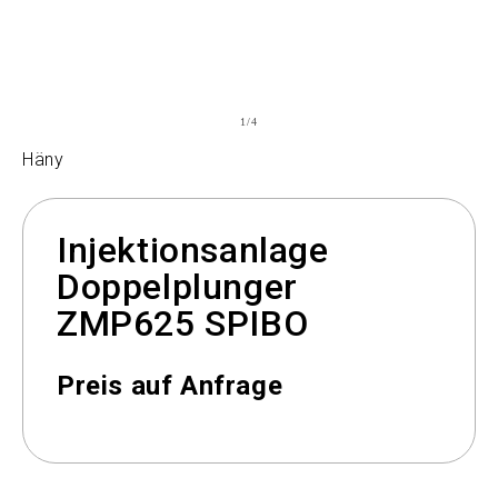
von
1
/
4
Häny
Injektionsanlage
Doppelplunger
ZMP625 SPIBO
Preis auf Anfrage