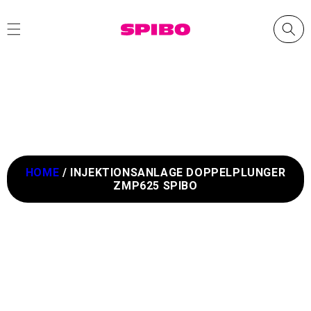
Direkt
zum
Inhalt
HOME
/
INJEKTIONSANLAGE DOPPELPLUNGER
ZMP625 SPIBO
oduktinformationen
ingen