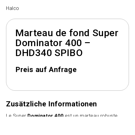
Halco
Marteau de fond Super
Dominator 400 –
DHD340 SPIBO
Preis auf Anfrage
Zusätzliche Informationen
Le Super
Dominator 400
est un marteau robuste
avec des composants externes plus épais mesurant
98 mm (3,8") de diamètre pour offrir une durée de vie
supplémentaire dans des conditions abrasives et