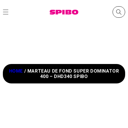
et
passer
au
contenu
HOME
/
MARTEAU DE FOND SUPER DOMINATOR
400 – DHD340 SPIBO
Passer aux
informations
produits