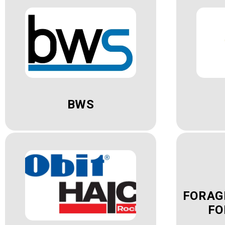
BWS
FORAG
FO