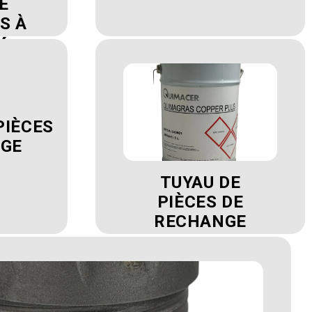
E
S À
X
PIÈCES
NGE
TUYAU DE
PIÈCES DE
RECHANGE