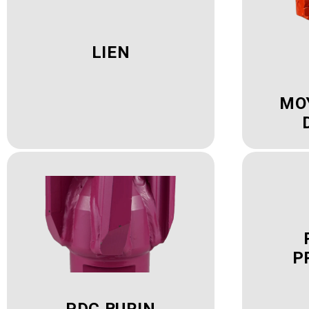
LIEN
MO
P
PDC BURIN