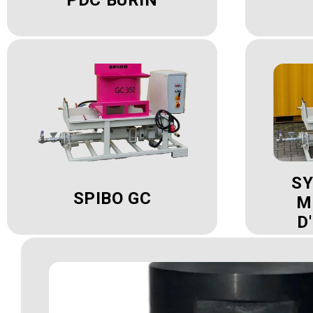
SY
SPIBO GC
M
D