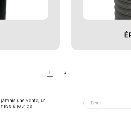
É
1
2
 jamais une vente, un
mise à jour de