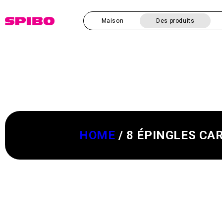
et
passer
au
Maison
Des produits
contenu
HOME
/
8 ÉPINGLES CA