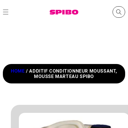
et
passer
au
contenu
HOME
/
ADDITIF CONDITIONNEUR MOUSSANT,
MOUSSE MARTEAU SPIBO
Passer aux
informations
produits