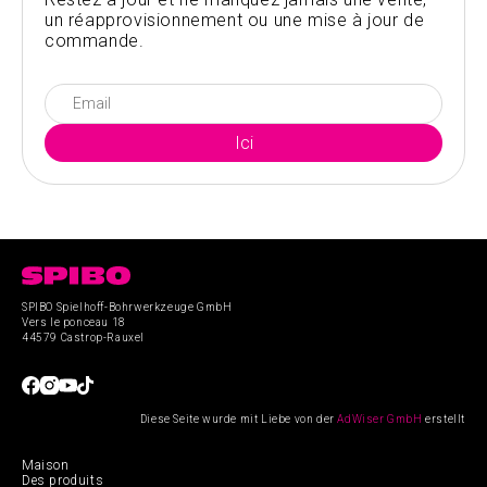
un réapprovisionnement ou une mise à jour de
commande.
SPIBO Spielhoff-Bohrwerkzeuge GmbH
Vers le ponceau 18
44579 Castrop-Rauxel
Diese Seite wurde mit Liebe von der
AdWiser GmbH
erstellt
Maison
Des produits