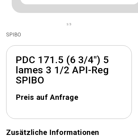
de
1
/
3
SPIBO
PDC 171.5 (6 3/4") 5
lames 3 1/2 API-Reg
SPIBO
Preis auf Anfrage
Zusätzliche Informationen