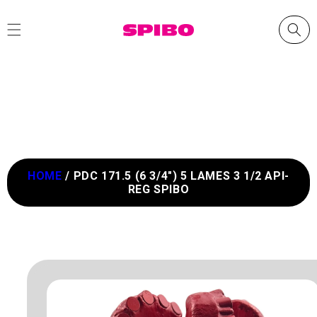
et
passer
au
contenu
HOME
/
PDC 171.5 (6 3/4") 5 LAMES 3 1/2 API-
REG SPIBO
Passer aux
informations
produits